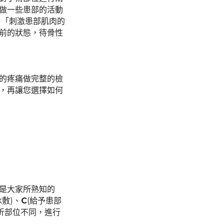
做一些患部的活動
 「刺激患部肌肉的
前的狀態，待骨性
的疼痛做完整的檢
，再讓您選擇如何
骨折外傷有非常多種狀況，但在急性期不外乎就是大家所熟知的 
冰敷)、
C
(給予患部
折部位不同，進行