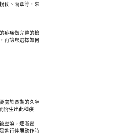
拐仗、雨傘等，來
的疼痛做完整的檢
，再讓您選擇如何
要處於長期的久坐
 而衍生出此種疾
被壓迫，逐漸變
是進行伸展動作時