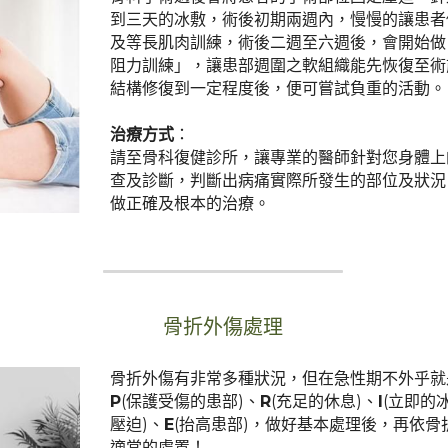
到三天的冰敷，術後初期兩週內，慢慢的讓患者
及等長肌肉訓練，術後二週至六週後，會開始做
阻力訓練」，讓患部週圍之軟組織能先恢復至術
結構修復到一定程度後，便可嘗試負重的活動。
治療方式
：
請至骨科復健診所，讓專業的醫師針對您身體上
查及診斷，判斷出病痛實際所發生的部位及狀況
做正確及根本的治療。
骨折外傷處理
P
(保護受傷的患部)、
R
(充足的休息)、
I
(立即的
壓迫)、
E
(抬高患部)，做好基本處理後，再依骨
適當的處置！