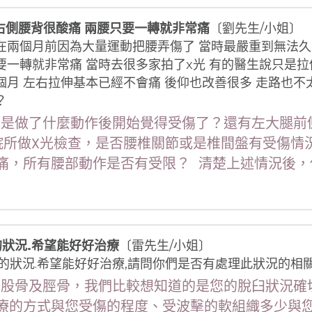
右側腰背很酸痛 兩腰只要一轉就非常痛
〔劉先生/小姐〕
在兩個月前因為大量運動把腰弄傷了 當時最嚴重到無法久
要一轉就非常痛 當時去很多家拍了x光 有的醫生說只是拉傷
個月 左右拉伸基本已經不會痛 後仰也改善很多 走路也不
？
問您是做了什麼動作後開始覺得受傷了？還有左大腿
院所做X光檢查，是否腰椎關節或是椎間盤有受傷情
痛，所有腰部動作是否有受限？ 清楚上述情況後，
狀況.希望能好好治療
〔雷先生/小姐〕
骱的狀況.希望能好好治療,請問你們是否有處理此狀況的相
骨、股骨及脛骨，我們比較想知道的是您的脫臼狀況
療的方式與您受傷的程度、受波擊的軟組織多少與