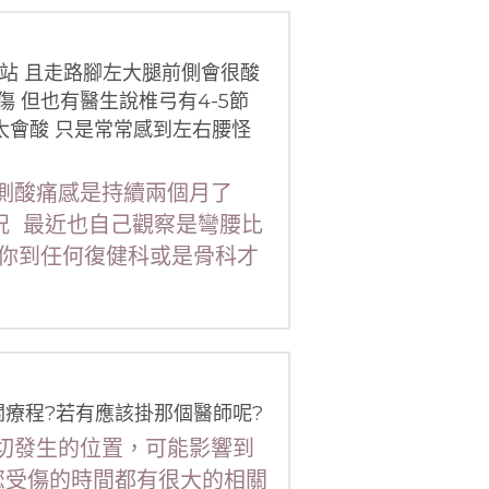
站 且走路腳左大腿前側會很酸 
 但也有醫生說椎弓有4-5節
太會酸 只是常常感到左右腰怪
前側酸痛感是持續兩個月了
況 最近也自己觀察是彎腰比
你到任何復健科或是骨科才
關療程?若有應該掛那個醫師呢?
確切發生的位置，可能影響到
您受傷的時間都有很大的相關