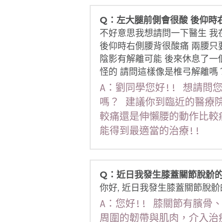
Q：左大腿前側會很酸 後仰時
不好意思我想請問一下醫生 我
後仰時右側腰背很酸痛 兩腰只
陰影有解離可能 後來休息了一
怪的 請問這樣像是椎弓解離嗎
A：劉同學您好!! 想請
嗎？ 建議你到臨近的醫療
較痛還是伸懶腰的動作比較
能得到最適當的治療!!
Q：近日我發生膝蓋關節脫骱的
你好, 近日我發生膝蓋關節脫
A：您好!! 膝關節有臏
周圍的韌帶與肌肉，介入治