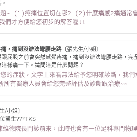
答。
題~ (1)疼痛位置切在哪? (2)什麼痛感?痛通常
我們才方便給您初步的解答喔!!
疼痛，痛到沒辦法彎腰走路
〔張先生/小姐〕
腰跟屁股之前會突然感覺疼痛，痛到沒辦法彎腰走路，完
會這樣痛一下。請問這是什麼問題？
關於您的症狀，文字上來看無法給予您明確診斷，我
所所有醫療人員會給您完整評估及診斷跟治療~~
生/小姐〕
醫生???TKS
在陳維德院長門診前來，此時也會有一位足科專門物