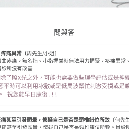
問與答
。疼痛異常
〔周先生/小姐〕
彎曲疼痛。無名指。小指握拳時無法用力握緊。疼痛異常
醫診所沒有改善
傷勢除了照X光之外，可能也需要做些理學評估或是神
您平時可以利用冰敷或是低周波幫忙刺激受損或是
 祝您能早日康復!!!
痠痛甚至引發頭暈，懷疑自己是否是頸椎錯位所致
〔何先生
痠痛甚至引發頭暈，懷疑自己是否是頸椎錯位所致。貴診