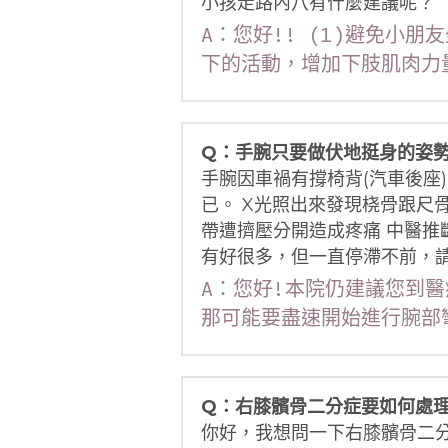
小孩走路內八有什麼建議呢？
A：您好!! (1)避免小
下的活動，增加下肢肌肉力
Q：手腕只要做伏地挺身的姿
手腕因車禍有撐椅背(汽車後座
已。 X光照出來發現桡骨跟尺骨
帶遭擠壓分開造成疼痛 中醫推斷
有好很多，但一直停滯不前，
A：您好!本院仍建議您到
那可能要盡速開始進行腕部
Q：右膝髕骨二分症要如何處
你好，我想問一下右膝髕骨二