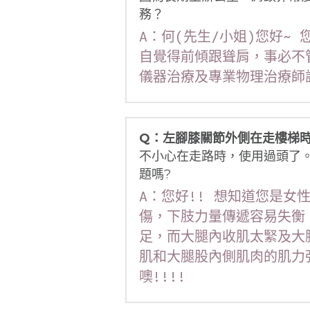
務？
A：何(先生/小姐)您好
自覺得前傾跟聳肩，事必不
儀器治療及專業物理治療師
Q：左腳膝關節外側在走樓梯
不小心在走路時，使用過頭了
題嗎?
A：您好!! 想知道您是
傷，下肢力量傳遞容易失衡
足，而大腿內收肌太緊及大
肌和大腿股內側肌肉的肌力
噢!!!!