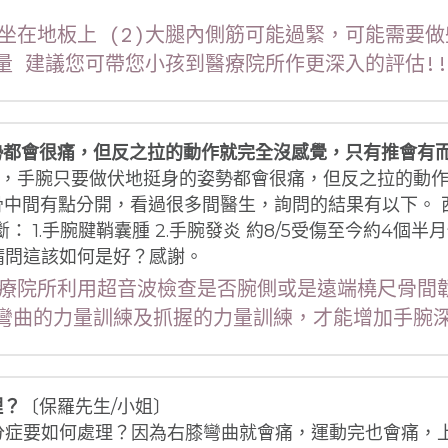
朋友坐在地板上 (2)大腿內側筋可能過緊，可能需要做
量 建議您可帶您小孩到醫療院所作更深入的評估!!
勢都會很痛，但反之拉的動作就完全沒感覺，只有推會有
)，手腕只要做伏地挺身的姿勢都會很痛，但反之拉的動
中間有點分開，看過很多間醫生，詢問的結果有以下。 西醫
： 1.手腕腱鞘囊腫 2.手腕發炎 約8/5受傷至今約4個
請問這該如何是好？感謝。
醫療院所利用超音波檢查是否腕側或是遠端橈尺骨間
彎曲的力量訓練及抓握的力量訓練，才能增加手腕深
理？
〔保羅先生/小姐〕
分症要如何處理？因為右膝彎曲就會痛，運動完也會痛，