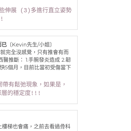
些伸展 (3)多進行直立姿勢
!
而已
〔Kevin先生/小姐〕
作就完全沒感覺，只有推會有而
推斷： 1.手腕發炎造成 2.韌
半月快5個月，目前比當初受傷當下
韌帶有鬆弛現象，如果是，
層的穩定度!!!
上樓梯也會痛，之前去看過骨科